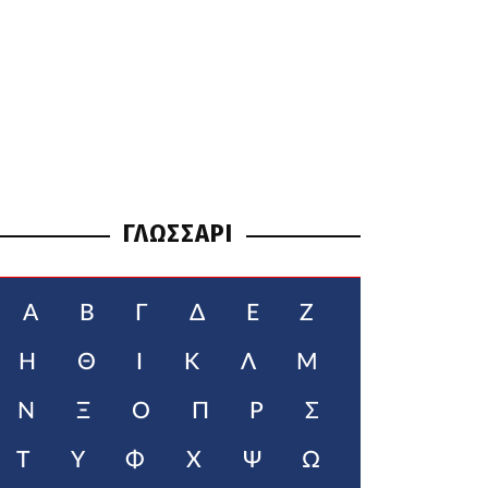
ΓΛΩΣΣΑΡΙ
Α
Β
Γ
Δ
Ε
Ζ
Η
Θ
Ι
Κ
Λ
Μ
Ν
Ξ
Ο
Π
Ρ
Σ
Τ
Υ
Φ
Χ
Ψ
Ω