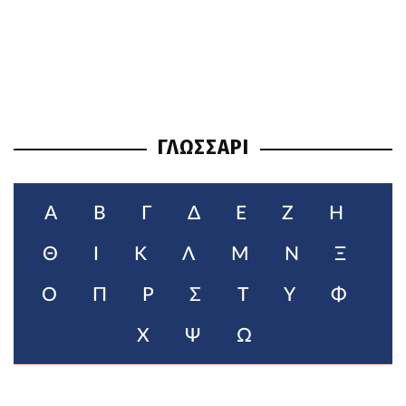
ΓΛΩΣΣΑΡΙ
Α
Β
Γ
Δ
Ε
Ζ
Η
Θ
Ι
Κ
Λ
Μ
Ν
Ξ
Ο
Π
Ρ
Σ
Τ
Υ
Φ
Χ
Ψ
Ω