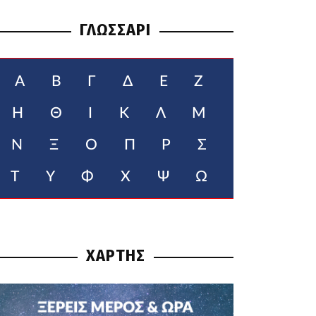
ΓΛΩΣΣΑΡΙ
Α
Β
Γ
Δ
Ε
Ζ
Η
Θ
Ι
Κ
Λ
Μ
Ν
Ξ
Ο
Π
Ρ
Σ
Τ
Υ
Φ
Χ
Ψ
Ω
ΧΑΡΤΗΣ