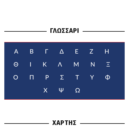
ΓΛΩΣΣΑΡΙ
Α
Β
Γ
Δ
Ε
Ζ
Η
Θ
Ι
Κ
Λ
Μ
Ν
Ξ
Ο
Π
Ρ
Σ
Τ
Υ
Φ
Χ
Ψ
Ω
ΧΑΡΤΗΣ