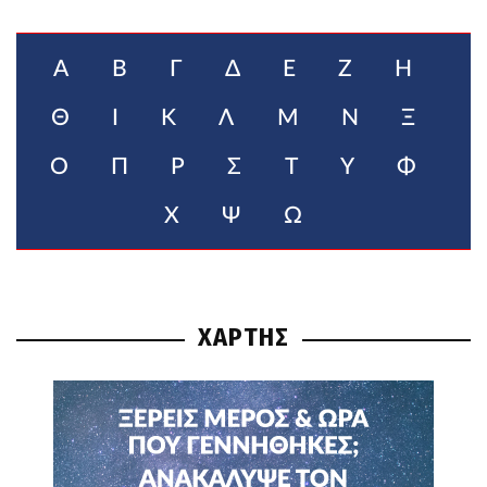
Α
Β
Γ
Δ
Ε
Ζ
Η
Θ
Ι
Κ
Λ
Μ
Ν
Ξ
Ο
Π
Ρ
Σ
Τ
Υ
Φ
Χ
Ψ
Ω
ΧΑΡΤΗΣ