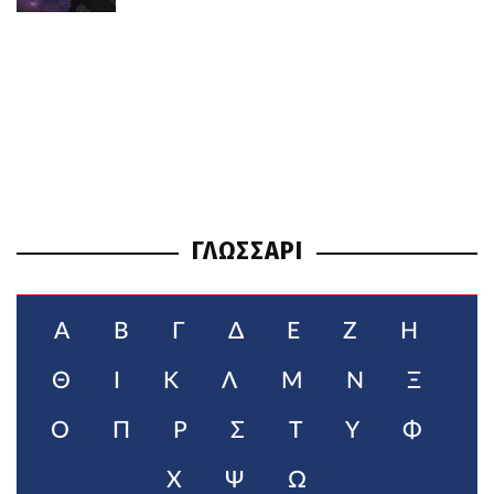
ΓΛΩΣΣΑΡΙ
Α
Β
Γ
Δ
Ε
Ζ
Η
Θ
Ι
Κ
Λ
Μ
Ν
Ξ
Ο
Π
Ρ
Σ
Τ
Υ
Φ
Χ
Ψ
Ω