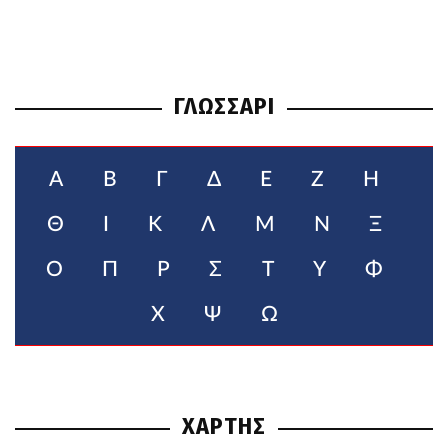
ΓΛΩΣΣΑΡΙ
Α
Β
Γ
Δ
Ε
Ζ
Η
Θ
Ι
Κ
Λ
Μ
Ν
Ξ
Ο
Π
Ρ
Σ
Τ
Υ
Φ
Χ
Ψ
Ω
ΧΑΡΤΗΣ