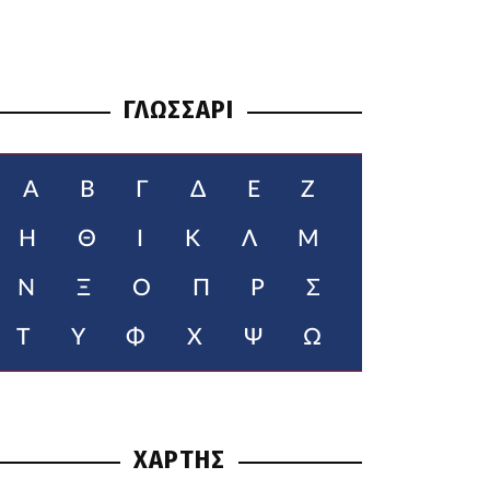
ΓΛΩΣΣΑΡΙ
Α
Β
Γ
Δ
Ε
Ζ
Η
Θ
Ι
Κ
Λ
Μ
Ν
Ξ
Ο
Π
Ρ
Σ
Τ
Υ
Φ
Χ
Ψ
Ω
ΧΑΡΤΗΣ