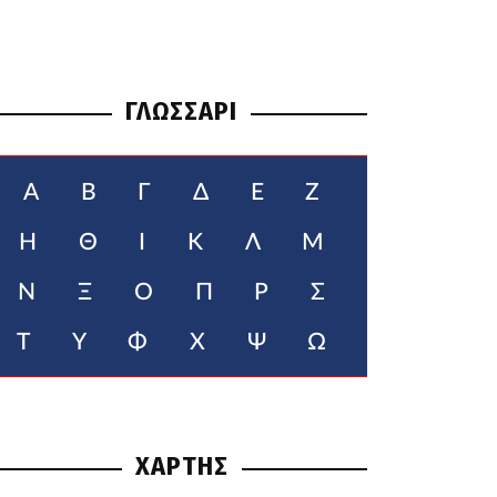
ΓΛΩΣΣΑΡΙ
Α
Β
Γ
Δ
Ε
Ζ
Η
Θ
Ι
Κ
Λ
Μ
Ν
Ξ
Ο
Π
Ρ
Σ
Τ
Υ
Φ
Χ
Ψ
Ω
ΧΑΡΤΗΣ