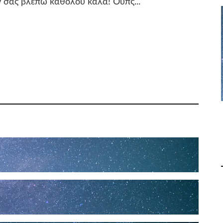
εν σας βλέπω καθόλου καλά! Ουπς...