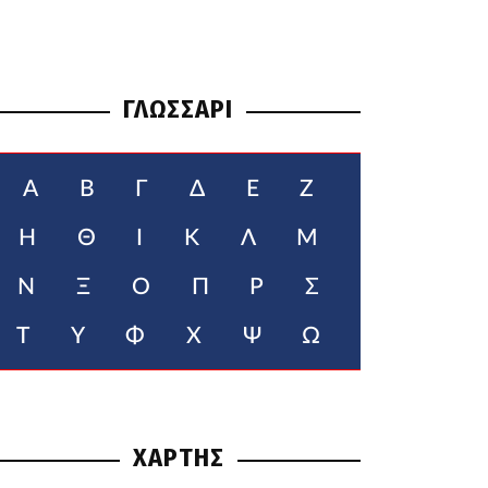
ΓΛΩΣΣΑΡΙ
Α
Β
Γ
Δ
Ε
Ζ
Η
Θ
Ι
Κ
Λ
Μ
Ν
Ξ
Ο
Π
Ρ
Σ
Τ
Υ
Φ
Χ
Ψ
Ω
ΧΑΡΤΗΣ