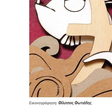
Εικονογράφηση:
Φίλιππος Φωτιάδης