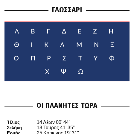
ΓΛΩΣΣΑΡΙ
Α
Β
Γ
Δ
Ε
Ζ
Η
Θ
Ι
Κ
Λ
Μ
Ν
Ξ
Ο
Π
Ρ
Σ
Τ
Υ
Φ
Χ
Ψ
Ω
ΟΙ ΠΛΑΝΗΤΕΣ ΤΩΡΑ