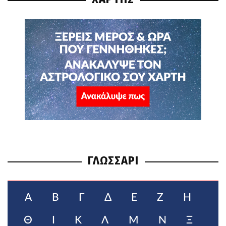
ΓΛΩΣΣΑΡΙ
Α
Β
Γ
Δ
Ε
Ζ
Η
Θ
Ι
Κ
Λ
Μ
Ν
Ξ