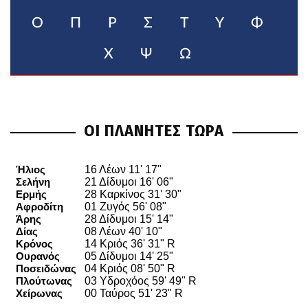
Ο
Π
Ρ
Σ
Τ
Υ
Φ
Χ
Ψ
Ω
ΟΙ ΠΛΑΝΗΤΕΣ ΤΩΡΑ