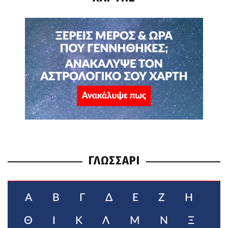
ΓΛΩΣΣΑΡΙ
Α
Β
Γ
Δ
Ε
Ζ
Η
Θ
Ι
Κ
Λ
Μ
Ν
Ξ