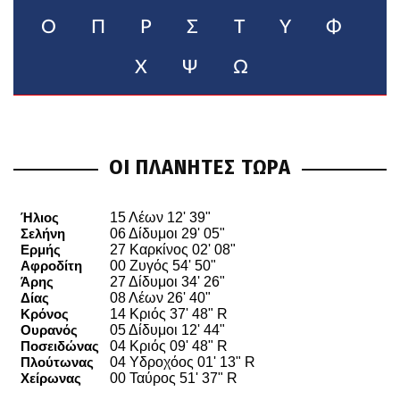
Ο
Π
Ρ
Σ
Τ
Υ
Φ
Χ
Ψ
Ω
ΟΙ ΠΛΑΝΗΤΕΣ ΤΩΡΑ