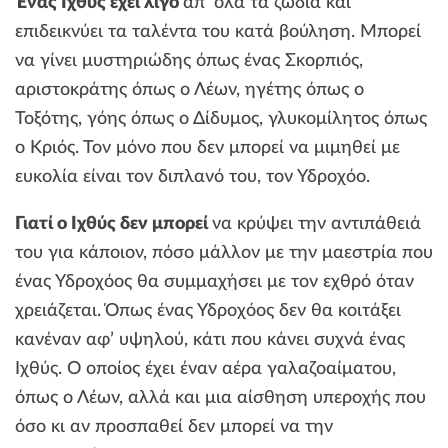
Ένας Ιχθύς έχει λίγο
απ’ όλα τα ζώδια και
επιδεικνύει τα ταλέντα του κατά βούληση. Μπορεί
να γίνει μυστηριώδης όπως ένας Σκορπιός,
αριστοκράτης όπως ο Λέων, ηγέτης όπως ο
Τοξότης, γόης όπως ο Δίδυμος, γλυκομίλητος όπως
ο Κριός. Τον μόνο που δεν μπορεί να μιμηθεί με
ευκολία είναι τον διπλανό του, τον Υδροχόο.
Γιατί ο Ιχθύς δεν μπορεί
να κρύψει την αντιπάθειά
του για κάποιον, πόσο μάλλον με την μαεστρία που
ένας Υδροχόος θα συμμαχήσει με τον εχθρό όταν
χρειάζεται. Όπως ένας Υδροχόος δεν θα κοιτάξει
κανέναν αφ’ υψηλού, κάτι που κάνει συχνά ένας
Ιχθύς. Ο οποίος έχει έναν αέρα γαλαζοαίματου,
όπως ο Λέων, αλλά και μια αίσθηση υπεροχής που
όσο κι αν προσπαθεί δεν μπορεί να την