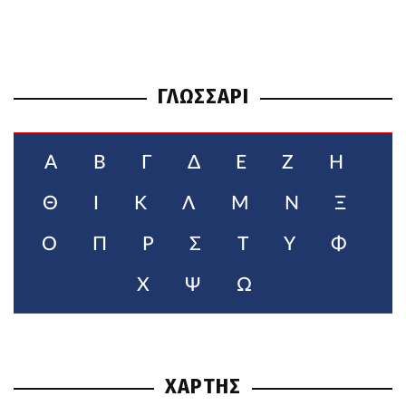
ΓΛΩΣΣΑΡΙ
Α
Β
Γ
Δ
Ε
Ζ
Η
Θ
Ι
Κ
Λ
Μ
Ν
Ξ
Ο
Π
Ρ
Σ
Τ
Υ
Φ
Χ
Ψ
Ω
ΧΑΡΤΗΣ