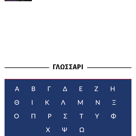
ΓΛΩΣΣΑΡΙ
Α
Β
Γ
Δ
Ε
Ζ
Η
Θ
Ι
Κ
Λ
Μ
Ν
Ξ
Ο
Π
Ρ
Σ
Τ
Υ
Φ
Χ
Ψ
Ω