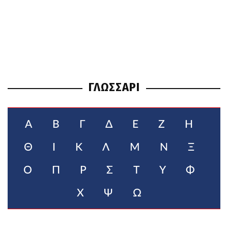
ΓΛΩΣΣΑΡΙ
Α
Β
Γ
Δ
Ε
Ζ
Η
Θ
Ι
Κ
Λ
Μ
Ν
Ξ
Ο
Π
Ρ
Σ
Τ
Υ
Φ
Χ
Ψ
Ω