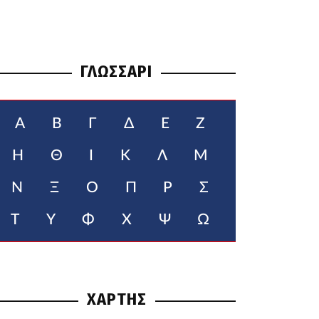
ΓΛΩΣΣΑΡΙ
Α
Β
Γ
Δ
Ε
Ζ
Η
Θ
Ι
Κ
Λ
Μ
Ν
Ξ
Ο
Π
Ρ
Σ
Τ
Υ
Φ
Χ
Ψ
Ω
ΧΑΡΤΗΣ