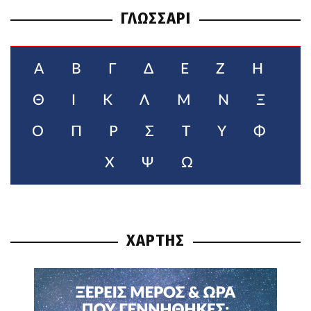
ΓΛΩΣΣΑΡΙ
Α
Β
Γ
Δ
Ε
Ζ
Η
Θ
Ι
Κ
Λ
Μ
Ν
Ξ
Ο
Π
Ρ
Σ
Τ
Υ
Φ
Χ
Ψ
Ω
ΧΑΡΤΗΣ