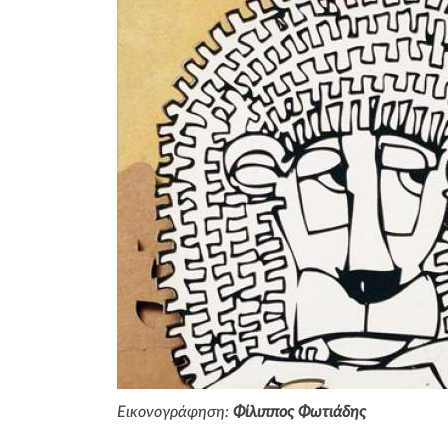
Εικονογράφηση:
Φίλιππος Φωτιάδης