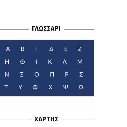
ΓΛΩΣΣΑΡΙ
Α
Β
Γ
Δ
Ε
Ζ
Η
Θ
Ι
Κ
Λ
Μ
Ν
Ξ
Ο
Π
Ρ
Σ
Τ
Υ
Φ
Χ
Ψ
Ω
ΧΑΡΤΗΣ