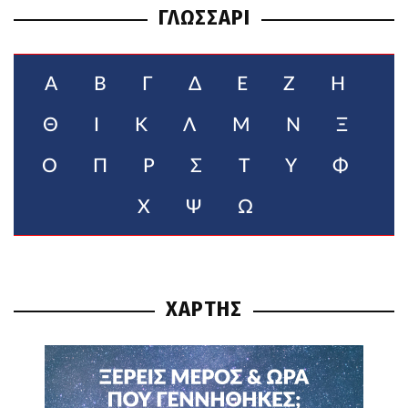
ΓΛΩΣΣΑΡΙ
Α
Β
Γ
Δ
Ε
Ζ
Η
Θ
Ι
Κ
Λ
Μ
Ν
Ξ
Ο
Π
Ρ
Σ
Τ
Υ
Φ
Χ
Ψ
Ω
ΧΑΡΤΗΣ