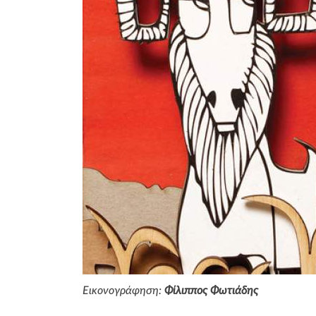
Εικονογράφηση:
Φίλιππος Φωτιάδης