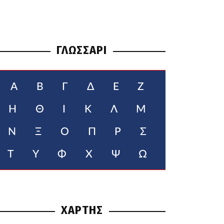
ΓΛΩΣΣΑΡΙ
Α
Β
Γ
Δ
Ε
Ζ
Η
Θ
Ι
Κ
Λ
Μ
Ν
Ξ
Ο
Π
Ρ
Σ
Τ
Υ
Φ
Χ
Ψ
Ω
ΧΑΡΤΗΣ