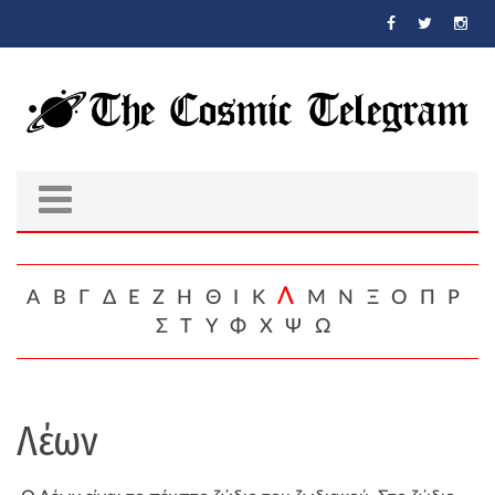
Skip to main content
Λ
Α
Β
Γ
Δ
Ε
Ζ
Η
Θ
Ι
Κ
Μ
Ν
Ξ
Ο
Π
Ρ
Σ
Τ
Υ
Φ
Χ
Ψ
Ω
Λέων