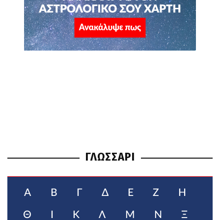
ΓΛΩΣΣΑΡΙ
Α
Β
Γ
Δ
Ε
Ζ
Η
Θ
Ι
Κ
Λ
Μ
Ν
Ξ