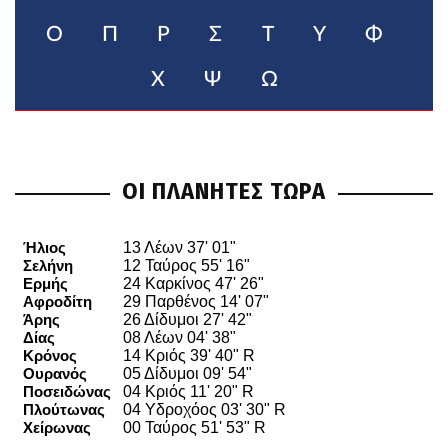
Ο
Π
Ρ
Σ
Τ
Υ
Φ
Χ
Ψ
Ω
ΟΙ ΠΛΑΝΗΤΕΣ ΤΩΡΑ