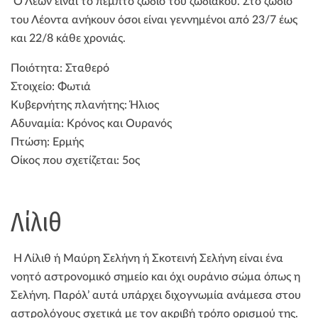
Ο Λέων είναι το πέμπτο ζώδιο του ζωδιακού. Στο ζώδιο
του Λέοντα ανήκουν όσοι είναι γεννημένοι από 23/7 έως
και 22/8 κάθε χρονιάς.
Ποιότητα: Σταθερό
Στοιχείο: Φωτιά
Κυβερνήτης πλανήτης: Ήλιος
Αδυναμία: Κρόνος και Ουρανός
Πτώση: Ερμής
Οίκος που σχετίζεται: 5ος
Λίλιθ
Η Λίλιθ ή Μαύρη Σελήνη ή Σκοτεινή Σελήνη είναι ένα
νοητό αστρονομικό σημείο και όχι ουράνιο σώμα όπως η
Σελήνη. Παρόλ’ αυτά υπάρχει διχογνωμία ανάμεσα στου
αστρολόγους σχετικά με τον ακριβή τρόπο ορισμού της.