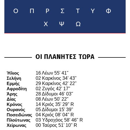
Ο
Π
Ρ
Σ
Τ
Υ
Φ
Χ
Ψ
Ω
ΟΙ ΠΛΑΝΗΤΕΣ ΤΩΡΑ