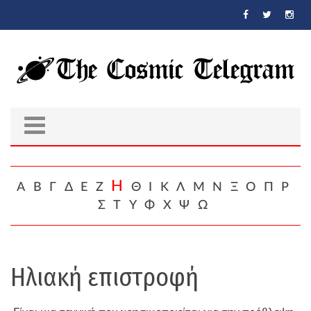
Skip to main content
Η
Α
Β
Γ
Δ
Ε
Ζ
Θ
Ι
Κ
Λ
Μ
Ν
Ξ
Ο
Π
Ρ
Σ
Τ
Υ
Φ
Χ
Ψ
Ω
Ηλιακή επιστροφή