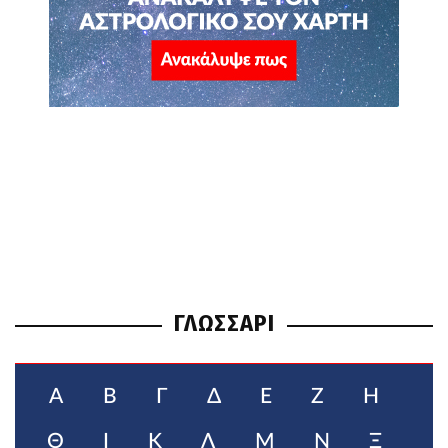
ΓΛΩΣΣΑΡΙ
Α
Β
Γ
Δ
Ε
Ζ
Η
Θ
Ι
Κ
Λ
Μ
Ν
Ξ