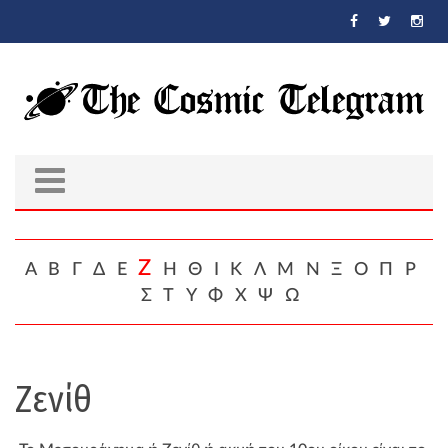
Skip to main content
Ζ
Α
Β
Γ
Δ
Ε
Η
Θ
Ι
Κ
Λ
Μ
Ν
Ξ
Ο
Π
Ρ
Σ
Τ
Υ
Φ
Χ
Ψ
Ω
Ζενίθ