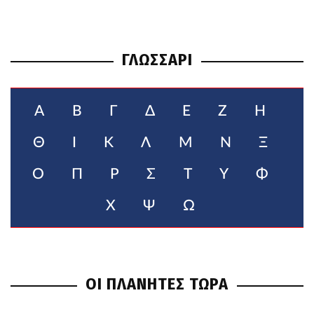
ΓΛΩΣΣΑΡΙ
Α
Β
Γ
Δ
Ε
Ζ
Η
Θ
Ι
Κ
Λ
Μ
Ν
Ξ
Ο
Π
Ρ
Σ
Τ
Υ
Φ
Χ
Ψ
Ω
ΟΙ ΠΛΑΝΗΤΕΣ ΤΩΡΑ