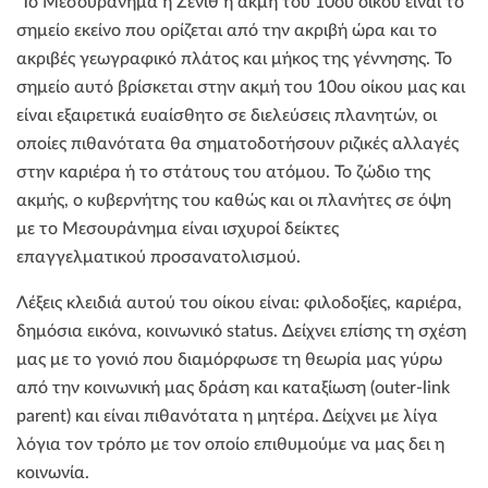
Το Μεσουράνημα ή Ζενίθ ή ακμή του 10ου οίκου είναι το
σημείο εκείνο που ορίζεται από την ακριβή ώρα και το
ακριβές γεωγραφικό πλάτος και μήκος της γέννησης. Το
σημείο αυτό βρίσκεται στην ακμή του 10ου οίκου μας και
είναι εξαιρετικά ευαίσθητο σε διελεύσεις πλανητών, οι
οποίες πιθανότατα θα σηματοδοτήσουν ριζικές αλλαγές
στην καριέρα ή το στάτους του ατόμου. Το ζώδιο της
ακμής, ο κυβερνήτης του καθώς και οι πλανήτες σε όψη
με το Μεσουράνημα είναι ισχυροί δείκτες
επαγγελματικού προσανατολισμού.
Λέξεις κλειδιά αυτού του οίκου είναι: φιλοδοξίες, καριέρα,
δημόσια εικόνα, κοινωνικό status. Δείχνει επίσης τη σχέση
μας με το γονιό που διαμόρφωσε τη θεωρία μας γύρω
από την κοινωνική μας δράση και καταξίωση (outer-link
parent) και είναι πιθανότατα η μητέρα. Δείχνει με λίγα
λόγια τον τρόπο με τον οποίο επιθυμούμε να μας δει η
κοινωνία.