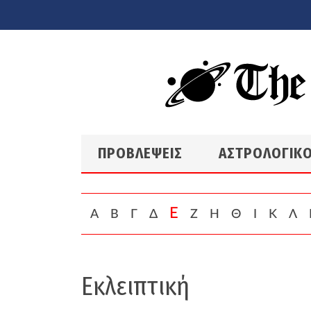
Skip to main content
ΠΡΟΒΛΕΨΕΙΣ
ΑΣΤΡΟΛΟΓΙΚΟ
Ε
Α
Β
Γ
Δ
Ζ
Η
Θ
Ι
Κ
Λ
Εκλειπτική