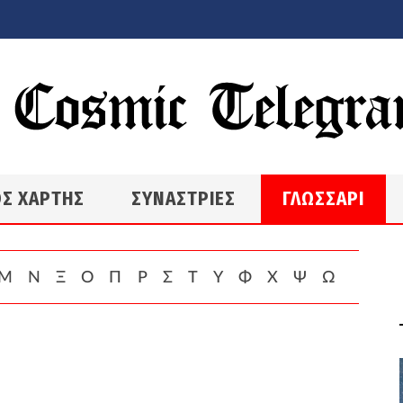
Σ ΧΑΡΤΗΣ
ΣΥΝΑΣΤΡΙΕΣ
ΓΛΩΣΣΑΡΙ
Μ
Ν
Ξ
Ο
Π
Ρ
Σ
Τ
Υ
Φ
Χ
Ψ
Ω