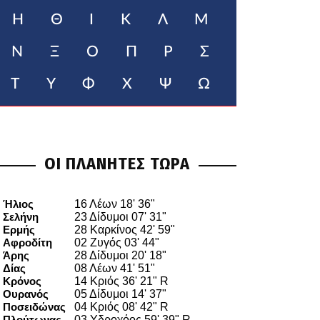
Η
Θ
Ι
Κ
Λ
Μ
Ν
Ξ
Ο
Π
Ρ
Σ
Τ
Υ
Φ
Χ
Ψ
Ω
ΟΙ ΠΛΑΝΗΤΕΣ ΤΩΡΑ