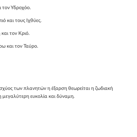
ι τον Υδροχόο.
ιό και τους Ιχθύες.
και τον Κριό.
ρω και τον Ταύρο.
σχύος των πλανητών η έξαρση θεωρείται η ζωδιακή
η μεγαλύτερη ευκολία και δύναμη.