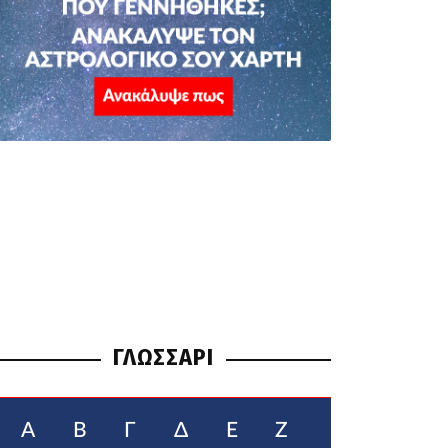
ΓΛΩΣΣΑΡΙ
Α
Β
Γ
Δ
Ε
Ζ