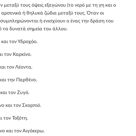
εταξύ τους όψεις εξαγώνου (το νερό με τη γη και ο
ά αρσενικά ή θηλυκά ζώδια μεταξύ τους. Όταν οι
οσυμπληρώνονται ή ενισχύουν ο ένας την δράση του
ό τα δυνατά σημεία του άλλου.
 και τον Υδροχόο.
ι τον Καρκίνο.
και τον Λέοντα.
και την Παρθένο.
και τον Ζυγό.
ο και τον Σκορπιό.
ι τον Τοξότη.
νο και τον Αιγόκερω.